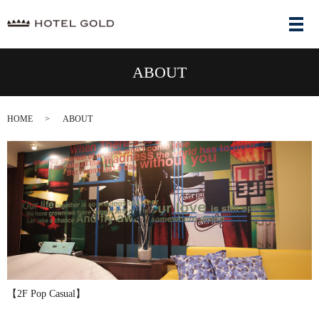
メ
ABOUT
HOME
ABOUT
【2F Pop Casual】