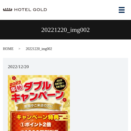
メ
20221220_img002
HOME
20221220_img002
2022/12/20