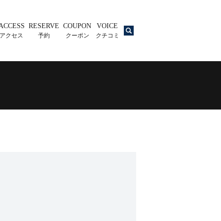
ACCESS
RESERVE
COUPON
VOICE
search
アクセス
予約
クーポン
クチコミ
バ
レ
ン
タ
イ
ン
キ