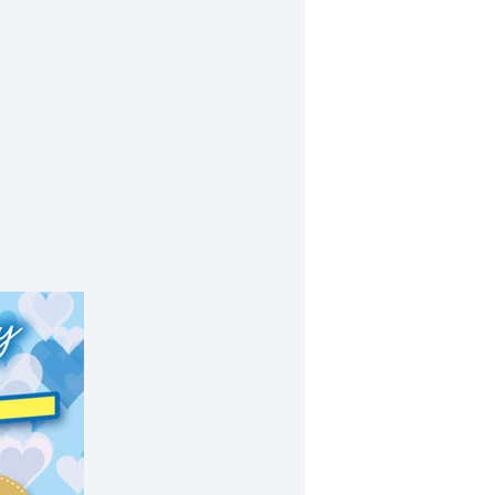
ャ
ン
ペ
ー
ン
2023
ゴー
ルデ
ンウ
ィー
クガ
ラガ
ラ抽
選会