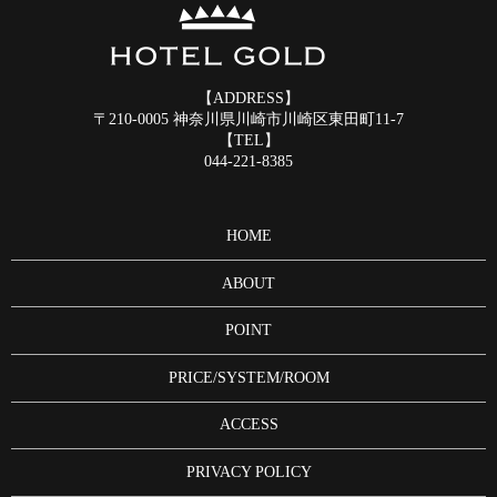
【ADDRESS】
〒210-0005 神奈川県川崎市川崎区東田町11-7
【TEL】
044-221-8385
HOME
ABOUT
POINT
PRICE/SYSTEM/ROOM
ACCESS
PRIVACY POLICY