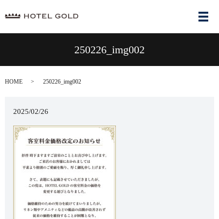
メ
250226_img002
HOME
250226_img002
2025/02/26