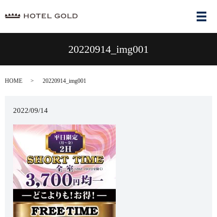
メ
20220914_img001
HOME
20220914_img001
2022/09/14