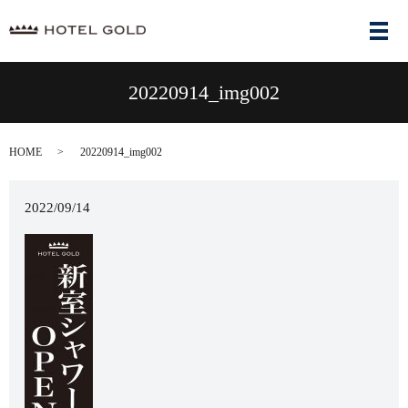
メ
20220914_img002
HOME
20220914_img002
2022/09/14