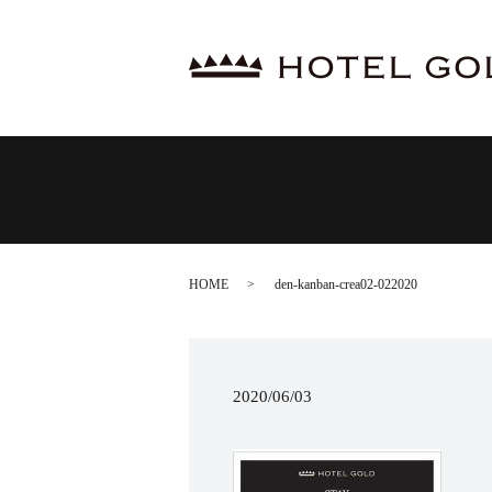
HOME
den-kanban-crea02-022020
2020/06/03