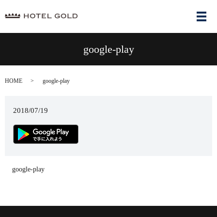
メ
google-play
HOME
google-play
2018/07/19
google-play