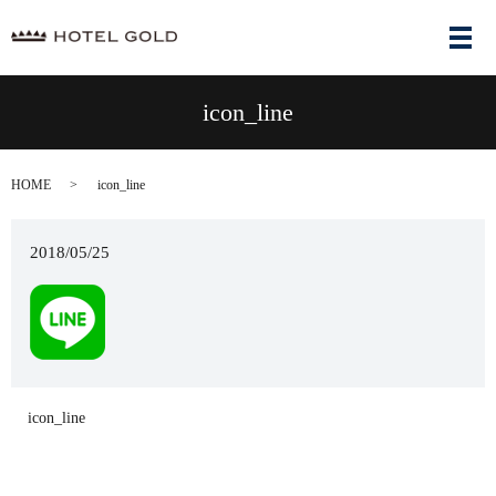
メ
icon_line
HOME
icon_line
2018/05/25
icon_line