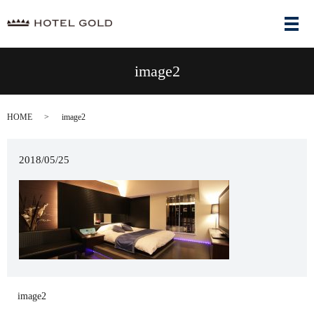
メ
image2
HOME
image2
2018/05/25
image2