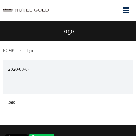
メ
logo
HOME
logo
2020/03/04
logo