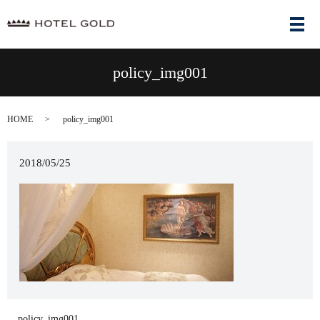
メ
policy_img001
HOME
policy_img001
2018/05/25
policy_img001