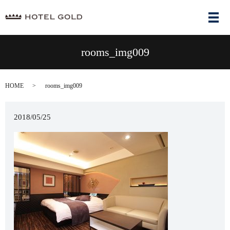
メ
rooms_img009
HOME
rooms_img009
2018/05/25