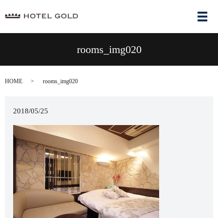
メ
rooms_img020
HOME
rooms_img020
2018/05/25