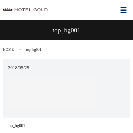
メ
top_bg001
HOME
top_bg001
2018/05/25
top_bg001