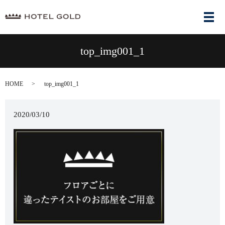
メ
top_img001_1
HOME
top_img001_1
2020/03/10