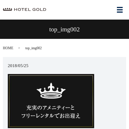
メ
top_img002
HOME
top_img002
2018/05/25