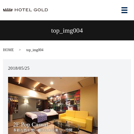
メ
top_img004
HOME
top_img004
2018/05/25